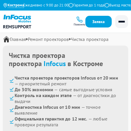
на Яндекс
Кострома
Ежедневно с 9:00 до 21:00
Гарантия до 1 года
Выезд мастера
Заявка
Позвонить
REMSUPPORT
Главная
Ремонт проекторов
Чистка проектора
Чистка проектора
проектора
Infocus
в Костроме
Чистка проектора проекторов Infocus от 20 мин
— приоритетный ремонт
До 30% экономии
— самые выгодные условия
Контроль на каждом этапе
— от диагностики до
выдачи
Диагностика Infocus от 10 мин
— точное
выявление
Официальная гарантия до 12 мес.
— любые
проверки результата