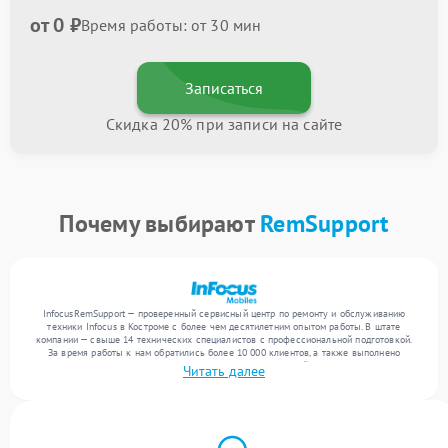
от 0 ₽
Время работы: от 30 мин
Записаться
Скидка 20% при записи на сайте
Почему выбирают
RemSupport
InfocusRemSupport — проверенный сервисный центр по ремонту и обслуживанию
техники Infocus в Костроме с более чем десятилетним опытом работы. В штате
компании — свыше 14 технических специалистов с профессиональной подготовкой.
За время работы к нам обратились более 10 000 клиентов, а также выполнено
выполнено более 12 000 ремонтов. Ежемесячно в сервисный центр поступает более
Читать далее
300 устройств, включая , , . Мы устраняем поломки любой сложности и обеспечиваем
надежный результат благодаря использованию современного оборудования.