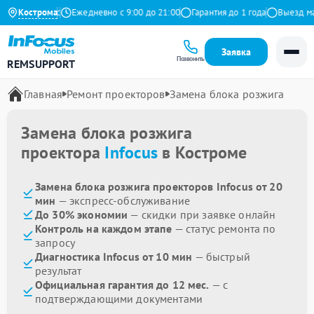
.9 на Яндекс
Кострома
Ежедневно с 9:00 до 21:00
Гарантия до 1 года
Выезд маст
Заявка
Позвонить
REMSUPPORT
Главная
Ремонт проекторов
Замена блока розжига
Замена блока розжига
проектора
Infocus
в Костроме
Замена блока розжига проекторов Infocus от 20
мин
— экспресс-обслуживание
До 30% экономии
— скидки при заявке онлайн
Контроль на каждом этапе
— статус ремонта по
запросу
Диагностика Infocus от 10 мин
— быстрый
результат
Официальная гарантия до 12 мес.
— с
подтверждающими документами