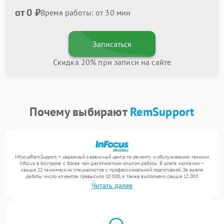
от 0 ₽
Время работы: от 30 мин
Записаться
Скидка 20% при записи на сайте
Почему выбирают
RemSupport
InfocusRemSupport — надежный сервисный центр по ремонту и обслуживанию техники
Infocus в Костроме с более чем десятилетним опытом работы. В штате компании —
свыше 22 технических специалистов с профессиональной подготовкой. За время
работы число клиентов превысило 10 000, а также выполнено свыше 12 000
ремонтов. Ежемесячно в сервисный центр поступает более 300 обращений, включая , ,
Читать далее
. Мы беремся за задачи любой сложности и поддерживаем высокий стандарт
качества благодаря опыту команды.