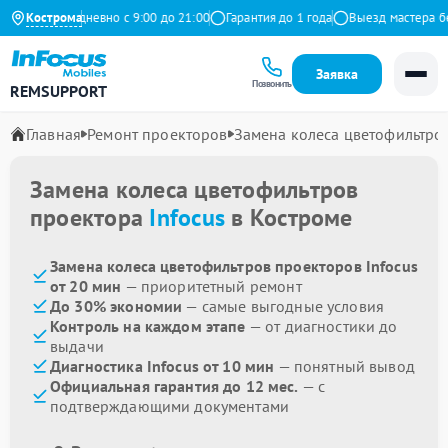
декс
Кострома
Ежедневно с 9:00 до 21:00
Гарантия до 1 года
Выезд мастера бес
Заявка
Позвонить
REMSUPPORT
Главная
Ремонт проекторов
Замена колеса цветофильтро
Замена колеса цветофильтров
проектора
Infocus
в Костроме
Замена колеса цветофильтров проекторов Infocus
от 20 мин
— приоритетный ремонт
До 30% экономии
— самые выгодные условия
Контроль на каждом этапе
— от диагностики до
выдачи
Диагностика Infocus от 10 мин
— понятный вывод
Официальная гарантия до 12 мес.
— с
подтверждающими документами