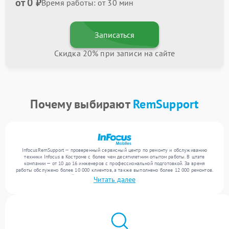
от 0 ₽
Время работы: от 30 мин
Записаться
Скидка 20% при записи на сайте
Почему выбирают
RemSupport
InfocusRemSupport — проверенный сервисный центр по ремонту и обслуживанию
техники Infocus в Костроме с более чем десятилетним опытом работы. В штате
компании — от 10 до 16 инженеров с профессиональной подготовкой. За время
работы обслужено более 10 000 клиентов, а также выполнено более 12 000 ремонтов.
Ежемесячно в сервисный центр поступает свыше 300 единиц техники, включая , , . Мы
Читать далее
беремся за задачи любой сложности и обеспечиваем надежный результат благодаря
отлаженным процессам ремонта.