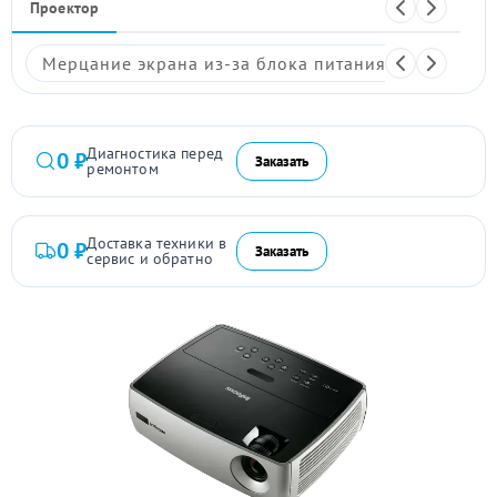
Проектор
Мерцание экрана из-за блока питания
Размыто
Диагностика перед
0 ₽
Заказать
ремонтом
Доставка техники в
0 ₽
Заказать
сервис и обратно