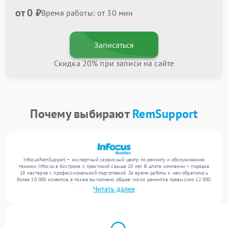
от 0 ₽
Время работы: от 30 мин
Записаться
Скидка 20% при записи на сайте
Почему выбирают
RemSupport
InfocusRemSupport — экспертный сервисный центр по ремонту и обслуживанию
техники Infocus в Костроме с практикой свыше 10 лет. В штате компании — порядка
18 мастеров с профессиональной подготовкой. За время работы к нам обратились
более 10 000 клиентов, а также выполнено общее число ремонтов превысило 12 000.
Ежемесячно в сервисный центр поступает свыше 300 единиц техники, включая , , . Мы
Читать далее
устраняем поломки любой сложности и поддерживаем высокий стандарт качества
благодаря квалификации мастеров.