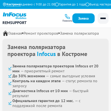
 Яндекс
Кострома
Ежедневно с 9:00 до 21:00
Гарантия до 1 года
Выезд мастера б
Заявка
Позвонить
REMSUPPORT
Главная
Ремонт проекторов
Замена поляризатора
Замена поляризатора
проектора
Infocus
в Костроме
Замена поляризатора проекторов Infocus от 20
мин
— приоритетный ремонт
До 30% экономии
— самые выгодные условия
Контроль на каждом этапе
— статус ремонта по
запросу
Диагностика Infocus от 10 мин
— быстрый
результат
Официальная гарантия до 12 мес.
— с
поддержкой после ремонта