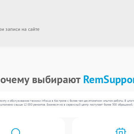
и записи на сайте
очему выбирают
RemSuppo
онту и обслуживанию техники Infocus в Костроме с более чем десятилетним опытом работы. В шта
выполнено свыше 12 000 ремонтов. Ежемесячно в сервисный центр поступает более 300 обращений, 