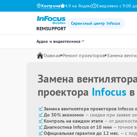
Кострома
4.9 на Яндекс
Ежедневно с 9:00 до
Сервисный центр Infocus
REMSUPPORT
Аудио и видеотехника
Главная
Ремонт проекторов
Замена венти
Замена вентилятор
проектора
Infocus
в
Замена вентилятора проекторов Infocus 
До 30% экономии
— скидки при заявке о
Контроль на каждом этапе
— от диагност
Диагностика Infocus от 10 мин
— точное 
Официальная гарантия до 12 мес.
— с под