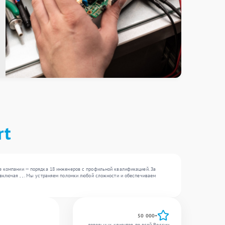
rt
те компании — порядка 18 инженеров с профильной квалификацией. За
включая , , . Мы устраняем поломки любой сложности и обеспечиваем
50 000+
довольных клиентов по всей России