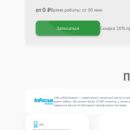
от 0 ₽
Время работы: от 30 мин
Записаться
Скидка 20% пр
П
InfocusRemSupport — современный сервисный центр по рем
время работы обслужено более 10 000 клиентов, а также 
надежный результат благодаря квалификации мастеров.
13+
лет опыта в ремонте техники