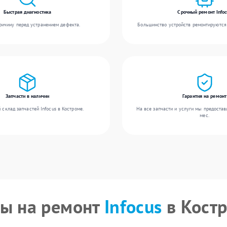
Быстрая диагностика
Срочный ремонт Infoc
ичину перед устранением дефекта.
Большинство устройств ремонтируются 
Запчасти в наличии
Гарантия на ремонт
склад запчастей Infocus в Костроме.
На все запчасти и услуги мы предостав
мес.
ы на ремонт
Infocus
в Кост