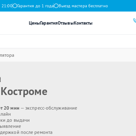
 21:00
Гарантия до 1 года
Выезд мастера бесплатно
Цены
Гарантия
Отзывы
Контакты
лятора
а
 Костроме
от 20 мин
— экспресс-обслуживание
нлайн
ики до выдачи
выявление
держкой после ремонта