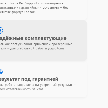
бота Infocus RemSupport сопровождается
описанными гарантийными условиями — без
змытых формулировок.
адёжные комплектующие
рамках обслуживания применяем проверенные
тали — для стабильной работы устройства.
езультат под гарантией
ша работа направлена на уверенный результат —
рём ответственность за итог.