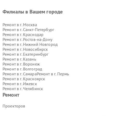
Филиалы в Вашем городе
Ремонт в г.
Москва
Ремонт в г.
Санкт-Петербург
Ремонт в г.
Краснодар
Ремонт в г.
Ростов-на-Дону
Ремонт в г.
Нижний Новгород
Ремонт в г.
Новосибирск
Ремонт в г.
Екатеринбург
Ремонт в г.
Казань
Ремонт в г.
Воронеж
Ремонт в г.
Волгоград
Ремонт в г.
Самара
Ремонт в г.
Пермь
Ремонт в г.
Красноярск
Ремонт в г.
Ижевск
Ремонт в г.
Челябинск
Ремонт в г.
Тюмень
Ремонт в г.
Уфа
Ремонт
Ремонт в г.
Омск
Ремонт в г.
Иркутск
Ремонт в г.
Ярославль
Проекторов
Ремонт в г.
Саратов
Ремонт в г.
Барнаул