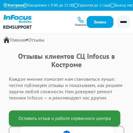
.9 на Яндекс
Кострома
Ежедневно с 9:00 до 21:00
Гарантия до 1 года
Выезд маст
Заявка
Позвонить
REMSUPPORT
Главная
Отзывы
Отзывы клиентов СЦ Infocus в
Костроме
Каждое мнение помогает нам становиться лучше:
честно публикуем отзывы и показываем, как решаем
задачи любой сложности. Нам доверяют ремонт
техники Infocus — и рекомендуют нас другим.
Оставить отзыв о работе сервисного центра